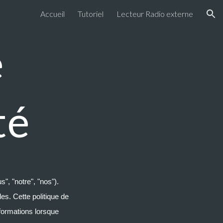
Accueil
Tutoriel
Lecteur Radio externe
ion
e
té
, "notre", "nos").
es. Cette politique de
nformations lorsque