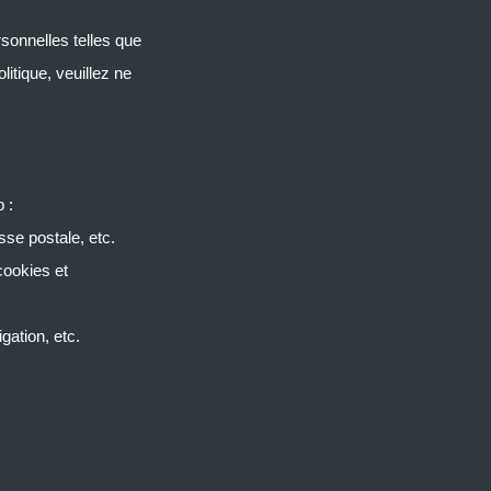
rsonnelles telles que
litique, veuillez ne
 :
sse postale, etc.
cookies et
gation, etc.