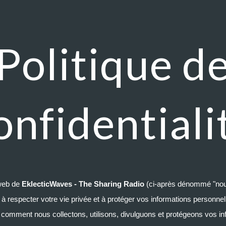
ip to main content
Skip to navigat
Politique d
onfidentiali
 web de
EklecticWaves - The Sharing Radio
(ci-après dénommé "nous"
respecter votre vie privée et à protéger vos informations personnell
ue comment nous collectons, utilisons, divulguons et protégeons vos i